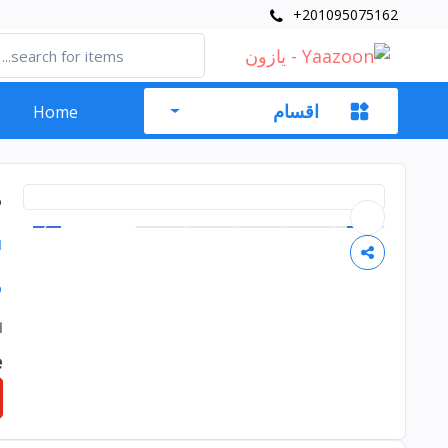
+201095075162
اقسام
Home
م
1
P
ا
e