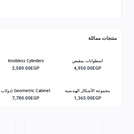
منتجات مماثلة
اسطوانات بمقبض
Knobless Cylinders
(اسطوانات بدون مقبض) كود
2,580.00EGP
4,950.00EGP
m2
مجموعة الأشكال الهندسية
Geometric Cabinet (دولاب
الجزئية M7 (Departial
الأشكال الهندسية)m8
7,780.00EGP
1,365.00EGP
Geometric M7)