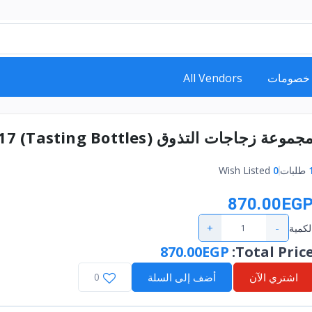
خصومات
All Vendors
جموعة زجاجات التذوق (Tasting Bottles) m17
طلبات
0
Wish Listed
870.00EG
+
-
لكمية
870.00EGP
:
Total Pric
اشتري الآن
أضف إلى السلة
0