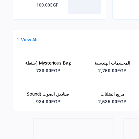
100.00EGP
View All
المجسمات الهندسية
Mysterious Bag (شنطة
(Geometric Solids) m5
الأسرار)
730.00EGP
2,750.00EGP
مربع المثلثات
صناديق الصوت (Sound
Boxes) M12
(Constructive Triangles)
934.00EGP
2,535.00EGP
m11