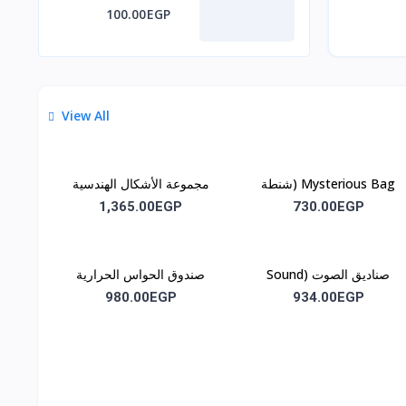
100.00EGP
View All
Mysterious Bag (شنطة
مجموعة الأشكال الهندسية
الأسرار)
الجزئية M7 (Departial
1,365.00EGP
730.00EGP
Geometric M7)
صناديق الصوت (Sound
صندوق الحواس الحرارية
(Thermal Discrimination
Boxes) M12
980.00EGP
934.00EGP
Box) m13