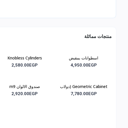
منتجات مماثلة
اسطوانات بمقبض
Knobless Cylinders
(اسطوانات بدون مقبض) كود
2,580.00EGP
4,950.00EGP
m2
Geometric Cabinet (دولاب
صندوق الالوان m9
الأشكال الهندسية)m8
2,920.00EGP
7,780.00EGP