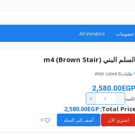
خصومات
All Vendors
لسلم البني (Brown Stair) m4
طلبات
0
Wish Listed
2,580.00EG
+
-
لكمية
2,580.00EGP
:
Total Pric
اشتري الآن
أضف إلى السلة
0