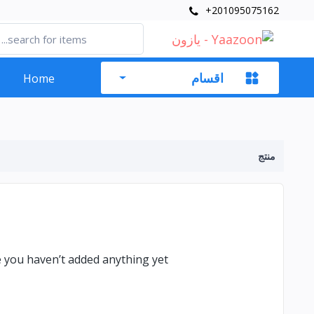
+201095075162
اقسام
Home
منتج
ke you haven’t added anything yet.