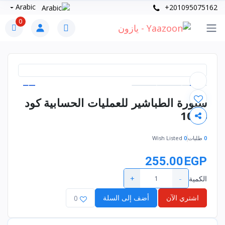
Arabic
+201095075162
0
سبورة الطباشير للعمليات الحسابية كود
1014
0
طلبات
0
Wish Listed
255.00EGP
+
-
الكمية
اشتري الآن
أضف إلى السلة
0