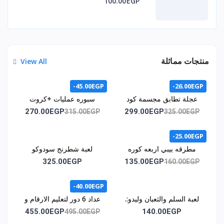
100.00EGP
منتجات مماثلة
View All
-45.00EGP
-26.00EGP
عجلة تطابق مجسمة كود
سبوره عمليات +كروت
1071
اشكال هندسيه +كروت /
270.00EGP
299.00EGP
315.00EGP
325.00EGP
كود المنتج 1011
-25.00EGP
مطرقه بيبي اربعه كوره
لعبة شطرنج سودوكو
كود 1015
مغناطيس كود1030
325.00EGP
135.00EGP
160.00EGP
-40.00EGP
لعبة السلم والثعبان وليدو:.
عداد 6 دور لتعليم الارقام و
كود اللعبه :. 1035
الحروف وسائل المواصلات
455.00EGP
140.00EGP
495.00EGP
و الالوان كود 1043