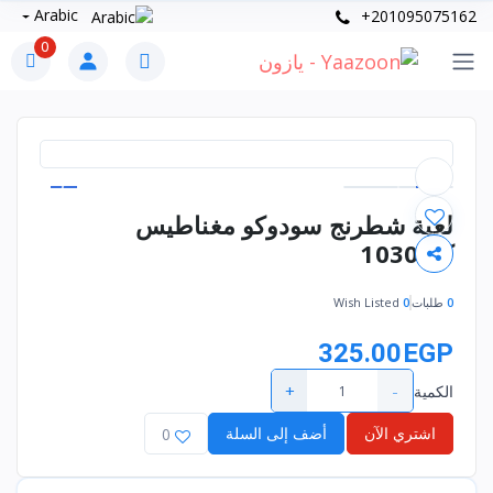
Arabic
+201095075162
0
لعبة شطرنج سودوكو مغناطيس
كود1030
0
طلبات
0
Wish Listed
325.00EGP
+
-
الكمية
اشتري الآن
أضف إلى السلة
0