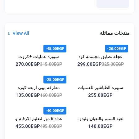
منتجات مماثلة
View All
-45.00EGP
-26.00EGP
عجلة تطابق مجسمة كود
سبوره عمليات +كروت
1071
اشكال هندسيه +كروت /
270.00EGP
299.00EGP
315.00EGP
325.00EGP
كود المنتج 1011
-25.00EGP
سبورة الطباشير للعمليات
مطرقه بيبي اربعه كوره
الحسابية كود 1014
كود 1015
135.00EGP
255.00EGP
160.00EGP
-40.00EGP
لعبة السلم والثعبان وليدو:.
عداد 6 دور لتعليم الارقام و
كود اللعبه :. 1035
الحروف وسائل المواصلات
455.00EGP
140.00EGP
495.00EGP
و الالوان كود 1043