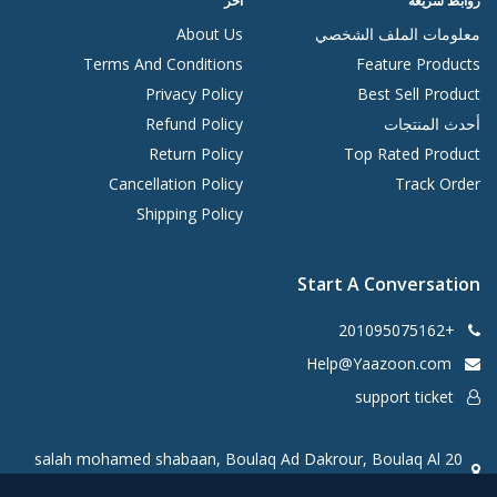
روابط سريعة
آخر
معلومات الملف الشخصي
About Us
Terms And Conditions
Feature Products
Privacy Policy
Best Sell Product
أحدث المنتجات
Refund Policy
Return Policy
Top Rated Product
Cancellation Policy
Track Order
Shipping Policy
Start A Conversation
+201095075162
Help@Yaazoon.com
support ticket
20 salah mohamed shabaan, Boulaq Ad Dakrour, Boulaq Al
Dakrour, Giza Governorate 3730034, Egypt